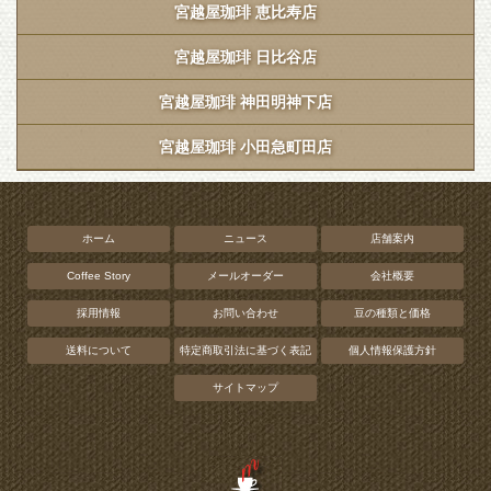
宮越屋珈琲 恵比寿店
宮越屋珈琲 日比谷店
宮越屋珈琲 神田明神下店
宮越屋珈琲 小田急町田店
ホーム
ニュース
店舗案内
Coffee Story
メールオーダー
会社概要
採用情報
お問い合わせ
豆の種類と価格
送料について
特定商取引法に基づく表記
個人情報保護方針
サイトマップ