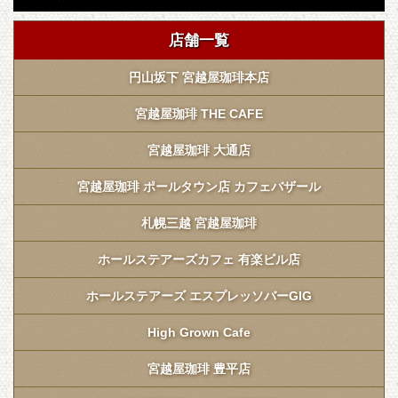
店舗一覧
円山坂下 宮越屋珈琲本店
宮越屋珈琲 THE CAFE
宮越屋珈琲 大通店
宮越屋珈琲 ポールタウン店 カフェバザール
札幌三越 宮越屋珈琲
ホールステアーズカフェ 有楽ビル店
ホールステアーズ エスプレッソバーGIG
High Grown Cafe
宮越屋珈琲 豊平店