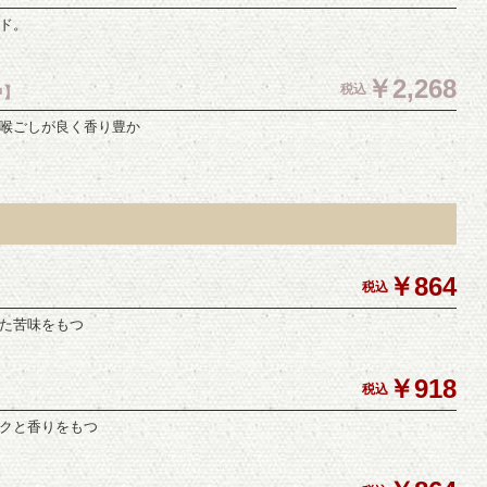
ド。
￥2,268
税込
中】
喉ごしが良く香り豊か
￥864
税込
た苦味をもつ
￥918
税込
クと香りをもつ