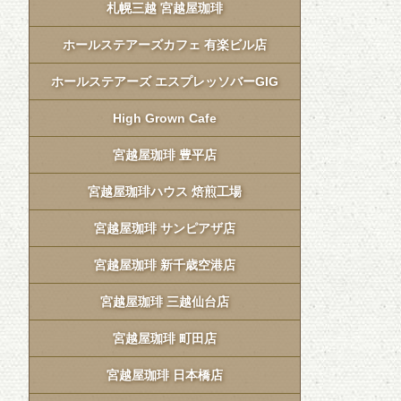
札幌三越 宮越屋珈琲
ホールステアーズカフェ 有楽ビル店
ホールステアーズ エスプレッソバーGIG
High Grown Cafe
宮越屋珈琲 豊平店
宮越屋珈琲ハウス 焙煎工場
宮越屋珈琲 サンピアザ店
宮越屋珈琲 新千歳空港店
宮越屋珈琲 三越仙台店
宮越屋珈琲 町田店
宮越屋珈琲 日本橋店