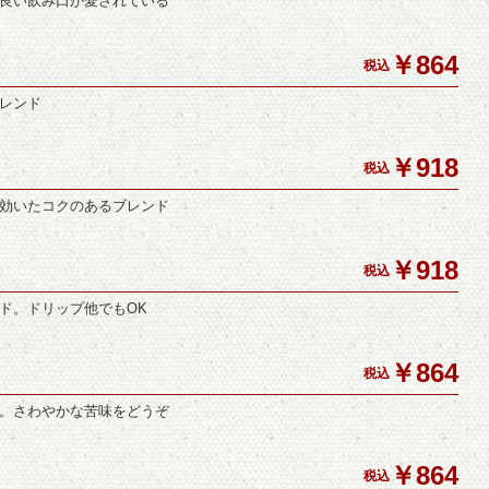
良い飲み口が愛されている
￥864
税込
レンド
￥918
税込
効いたコクのあるブレンド
￥918
税込
ド。ドリップ他でもOK
￥864
税込
。さわやかな苦味をどうぞ
￥864
税込