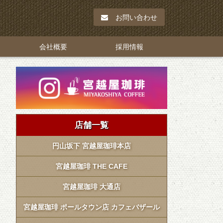
お問い合わせ
会社概要
採用情報
店舗一覧
円山坂下 宮越屋珈琲本店
宮越屋珈琲 THE CAFE
宮越屋珈琲 大通店
宮越屋珈琲 ポールタウン店 カフェバザール