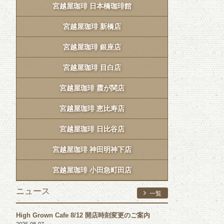
宮越屋珈琲 日本橋珈琲館
宮越屋珈琲 新橋店
宮越屋珈琲 銀座店
宮越屋珈琲 目白店
宮越屋珈琲 霞が関店
宮越屋珈琲 恵比寿店
宮越屋珈琲 日比谷店
宮越屋珈琲 神田明神下店
宮越屋珈琲 小田急町田店
ニュース
一覧
High Grown Cafe 8/12 開店時刻変更のご案内