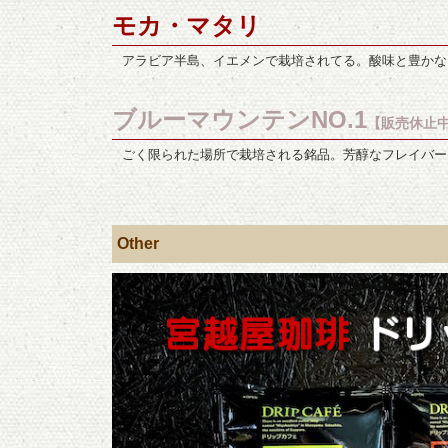
モカ・マタリ
アラビア半島、イエメンで栽培されてる。酸味と豊かな
ブルーマウンテンNO.1
【販売休止
ごく限られた場所で栽培される銘品。芳醇なフレイバー
Other