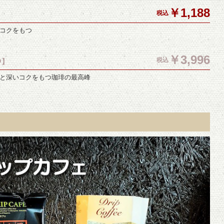
￥1,188
税込
コクをもつ
￥3,996
税込
中】
と深いコクをもつ珈琲の最高峰