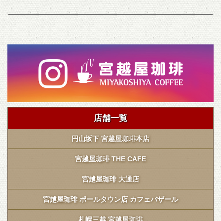
店舗一覧
円山坂下 宮越屋珈琲本店
宮越屋珈琲 THE CAFE
宮越屋珈琲 大通店
宮越屋珈琲 ポールタウン店 カフェバザール
札幌三越 宮越屋珈琲