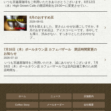
いつも宮越屋珈琲をご利用いただきありがとうございます。8月12日
（水）High Grown Cafe の開店時刻を19:00〜に変更させてい...
8月のおすすめ豆
2026-08-01
8月を迎えました、皆さんいかがお過ごしですか。8
月のおすすめ豆は、アイスコーヒーです。冷やして
も濁り、渋みがない、すっきりとしたさわやかな
ブ...
7月16日（木）ポールタウン店 カフェバザール 閉店時間変更の
お知らせ
2026-07-10
いつも宮越屋珈琲をご利用いただき、誠にありがとうございます。7月
16日（木）ポールタウン店 カフェバザールでは店内設備工事のため閉
店時間を...
ホーム
ニュース
店舗案内
Coffee Story
メールオーダー
会社概要