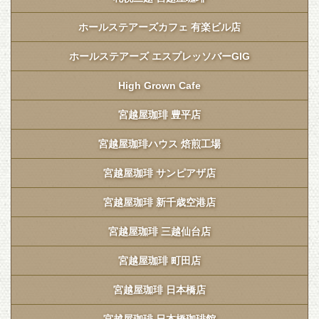
ホールステアーズカフェ 有楽ビル店
ホールステアーズ エスプレッソバーGIG
High Grown Cafe
宮越屋珈琲 豊平店
宮越屋珈琲ハウス 焙煎工場
宮越屋珈琲 サンピアザ店
宮越屋珈琲 新千歳空港店
宮越屋珈琲 三越仙台店
宮越屋珈琲 町田店
宮越屋珈琲 日本橋店
宮越屋珈琲 日本橋珈琲館