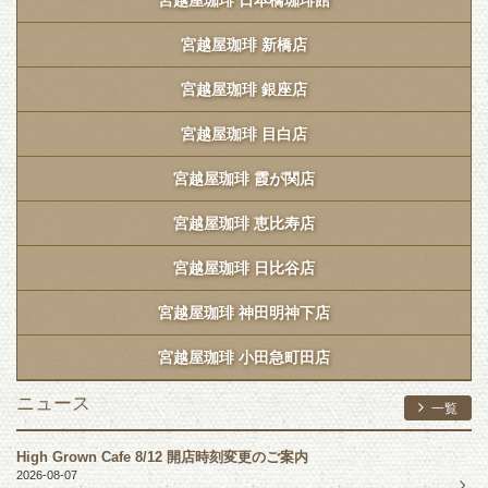
宮越屋珈琲 新橋店
宮越屋珈琲 銀座店
宮越屋珈琲 目白店
宮越屋珈琲 霞が関店
宮越屋珈琲 恵比寿店
宮越屋珈琲 日比谷店
宮越屋珈琲 神田明神下店
宮越屋珈琲 小田急町田店
ニュース
一覧
High Grown Cafe 8/12 開店時刻変更のご案内
2026-08-07