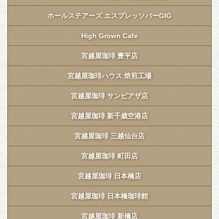
ホールステアーズ エスプレッソバーGIG
High Grown Cafe
宮越屋珈琲 豊平店
宮越屋珈琲ハウス 焙煎工場
宮越屋珈琲 サンピアザ店
宮越屋珈琲 新千歳空港店
宮越屋珈琲 三越仙台店
宮越屋珈琲 町田店
宮越屋珈琲 日本橋店
宮越屋珈琲 日本橋珈琲館
宮越屋珈琲 新橋店