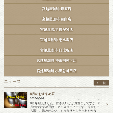
宮越屋珈琲 銀座店
宮越屋珈琲 目白店
宮越屋珈琲 霞が関店
宮越屋珈琲 恵比寿店
宮越屋珈琲 日比谷店
宮越屋珈琲 神田明神下店
宮越屋珈琲 小田急町田店
ニュース
一覧
8月のおすすめ豆
2026-08-01
8月を迎えました、皆さんいかがお過ごしですか。8
月のおすすめ豆は、アイスコーヒーです。冷やして
も濁り、渋みがない、すっきりとしたさわやかな