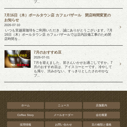
ブ...
7月16日（木）ポールタウン店 カフェバザール 閉店時間変更の
お知らせ
2026-07-10
いつも宮越屋珈琲をご利用いただき、誠にありがとうございます。7月
16日（木）ポールタウン店 カフェバザールでは店内設備工事のため閉
店時間を...
7月のおすすめ豆
2026-07-01
7月を迎えました、皆さんいかがお過ごしですか。7
月のおすすめ豆は、アイスコーヒーです。冷やして
も濁り、渋みがない、すっきりとしたさわやかな
ブ...
ホーム
ニュース
店舗案内
Coffee Story
メールオーダー
会社概要
採用情報
お問い合わせ
豆の種類と価格