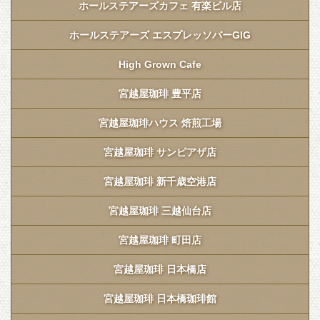
ホールステアーズカフェ 有楽ビル店
ホールステアーズ エスプレッソバーGIG
High Grown Cafe
宮越屋珈琲 豊平店
宮越屋珈琲ハウス 焙煎工場
宮越屋珈琲 サンピアザ店
宮越屋珈琲 新千歳空港店
宮越屋珈琲 三越仙台店
宮越屋珈琲 町田店
宮越屋珈琲 日本橋店
宮越屋珈琲 日本橋珈琲館