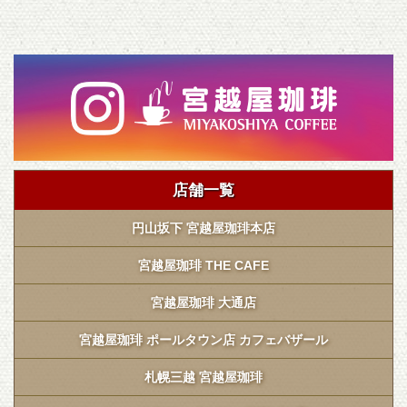
店舗一覧
円山坂下 宮越屋珈琲本店
宮越屋珈琲 THE CAFE
宮越屋珈琲 大通店
宮越屋珈琲 ポールタウン店 カフェバザール
札幌三越 宮越屋珈琲