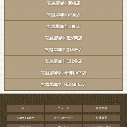
宮越屋珈琲 新橋店
宮越屋珈琲 銀座店
宮越屋珈琲 目白店
宮越屋珈琲 霞が関店
宮越屋珈琲 恵比寿店
宮越屋珈琲 日比谷店
宮越屋珈琲 神田明神下店
宮越屋珈琲 小田急町田店
ホーム
ニュース
店舗案内
Coffee Story
メールオーダー
会社概要