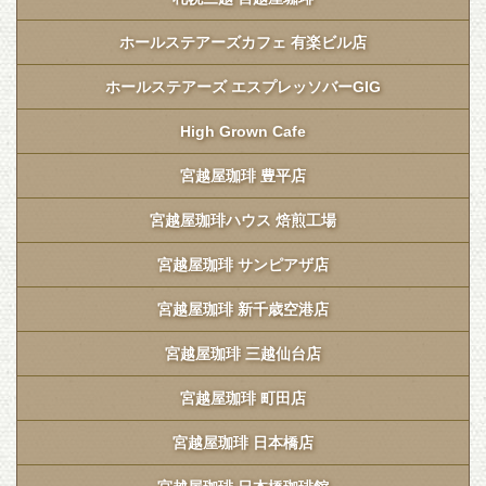
ホールステアーズカフェ 有楽ビル店
ホールステアーズ エスプレッソバーGIG
High Grown Cafe
宮越屋珈琲 豊平店
宮越屋珈琲ハウス 焙煎工場
宮越屋珈琲 サンピアザ店
宮越屋珈琲 新千歳空港店
宮越屋珈琲 三越仙台店
宮越屋珈琲 町田店
宮越屋珈琲 日本橋店