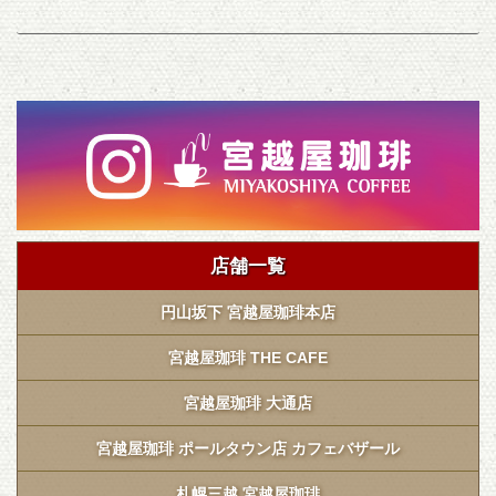
店舗一覧
円山坂下 宮越屋珈琲本店
宮越屋珈琲 THE CAFE
宮越屋珈琲 大通店
宮越屋珈琲 ポールタウン店 カフェバザール
札幌三越 宮越屋珈琲