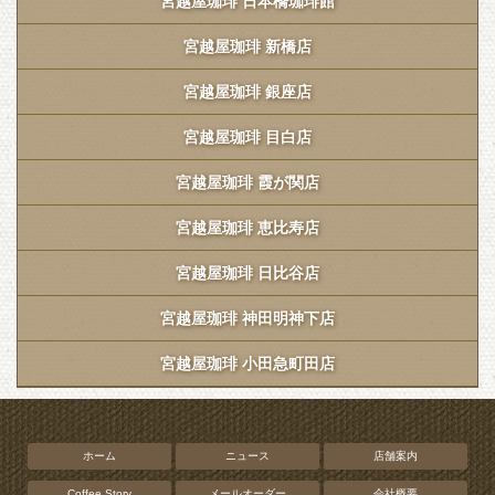
宮越屋珈琲 日本橋珈琲館
宮越屋珈琲 新橋店
宮越屋珈琲 銀座店
宮越屋珈琲 目白店
宮越屋珈琲 霞が関店
宮越屋珈琲 恵比寿店
宮越屋珈琲 日比谷店
宮越屋珈琲 神田明神下店
宮越屋珈琲 小田急町田店
ホーム
ニュース
店舗案内
Coffee Story
メールオーダー
会社概要