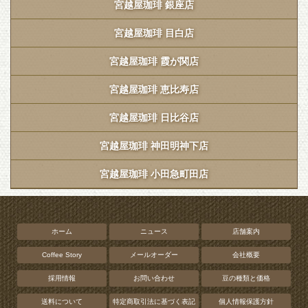
宮越屋珈琲 銀座店
宮越屋珈琲 目白店
宮越屋珈琲 霞が関店
宮越屋珈琲 恵比寿店
宮越屋珈琲 日比谷店
宮越屋珈琲 神田明神下店
宮越屋珈琲 小田急町田店
ホーム
ニュース
店舗案内
Coffee Story
メールオーダー
会社概要
採用情報
お問い合わせ
豆の種類と価格
送料について
特定商取引法に基づく表記
個人情報保護方針