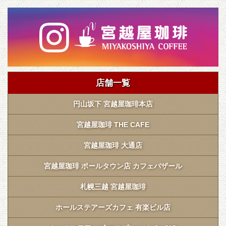
店舗一覧
円山坂下 宮越屋珈琲本店
宮越屋珈琲 THE CAFE
宮越屋珈琲 大通店
宮越屋珈琲 ポールタウン店 カフェバザール
札幌三越 宮越屋珈琲
ホールステアーズカフェ 有楽ビル店