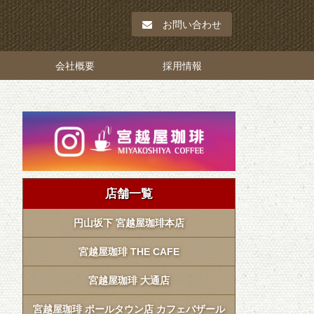
お問い合わせ
会社概要
採用情報
店舗一覧
円山坂下 宮越屋珈琲本店
宮越屋珈琲 THE CAFE
宮越屋珈琲 大通店
宮越屋珈琲 ポールタウン店 カフェバザール