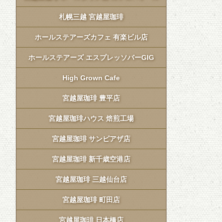
札幌三越 宮越屋珈琲
ホールステアーズカフェ 有楽ビル店
ホールステアーズ エスプレッソバーGIG
High Grown Cafe
宮越屋珈琲 豊平店
宮越屋珈琲ハウス 焙煎工場
宮越屋珈琲 サンピアザ店
宮越屋珈琲 新千歳空港店
宮越屋珈琲 三越仙台店
宮越屋珈琲 町田店
宮越屋珈琲 日本橋店