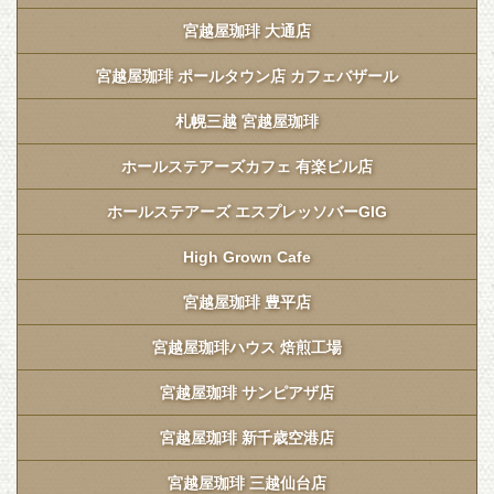
宮越屋珈琲 大通店
宮越屋珈琲 ポールタウン店 カフェバザール
札幌三越 宮越屋珈琲
ホールステアーズカフェ 有楽ビル店
ホールステアーズ エスプレッソバーGIG
High Grown Cafe
宮越屋珈琲 豊平店
宮越屋珈琲ハウス 焙煎工場
宮越屋珈琲 サンピアザ店
宮越屋珈琲 新千歳空港店
宮越屋珈琲 三越仙台店