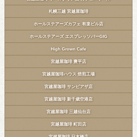
札幌三越 宮越屋珈琲
ホールステアーズカフェ 有楽ビル店
ホールステアーズ エスプレッソバーGIG
High Grown Cafe
宮越屋珈琲 豊平店
宮越屋珈琲ハウス 焙煎工場
宮越屋珈琲 サンピアザ店
宮越屋珈琲 新千歳空港店
宮越屋珈琲 三越仙台店
宮越屋珈琲 町田店
宮越屋珈琲 日本橋店