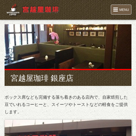
MENU
宮越屋珈琲 銀座店
ボックス席なども完備する落ち着きのある店内で、自家焙煎した
豆でいれるコーヒーと、スイーツやトーストなどの軽食をご提供
します。