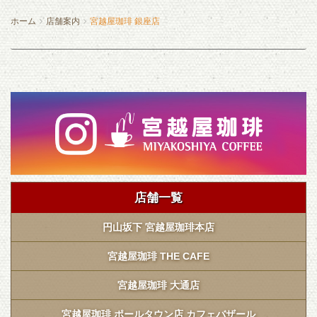
ホーム
店舗案内
宮越屋珈琲 銀座店
店舗一覧
円山坂下 宮越屋珈琲本店
宮越屋珈琲 THE CAFE
宮越屋珈琲 大通店
宮越屋珈琲 ポールタウン店 カフェバザール