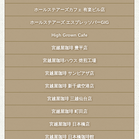
ホールステアーズカフェ 有楽ビル店
ホールステアーズ エスプレッソバーGIG
High Grown Cafe
宮越屋珈琲 豊平店
宮越屋珈琲ハウス 焙煎工場
宮越屋珈琲 サンピアザ店
宮越屋珈琲 新千歳空港店
宮越屋珈琲 三越仙台店
宮越屋珈琲 町田店
宮越屋珈琲 日本橋店
宮越屋珈琲 日本橋珈琲館