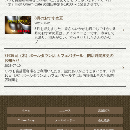
いつも宮越屋珈琲をご利用いただきありがとうございます。8月12日
（水）High Grown Cafe の開店時刻を19:00〜に変更させてい...
8月のおすすめ豆
2026-08-01
8月を迎えました、皆さんいかがお過ごしですか。8
月のおすすめ豆は、アイスコーヒーです。冷やして
も濁り、渋みがない、すっきりとしたさわやかな
ブ...
7月16日（木）ポールタウン店 カフェバザール 閉店時間変更の
お知らせ
2026-07-10
いつも宮越屋珈琲をご利用いただき、誠にありがとうございます。7月
16日（木）ポールタウン店 カフェバザールでは店内設備工事のため閉
店時間を...
ホーム
ニュース
店舗案内
Coffee Story
メールオーダー
会社概要