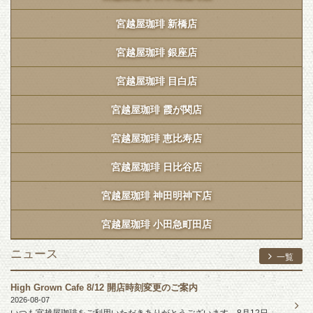
宮越屋珈琲 新橋店
宮越屋珈琲 銀座店
宮越屋珈琲 目白店
宮越屋珈琲 霞が関店
宮越屋珈琲 恵比寿店
宮越屋珈琲 日比谷店
宮越屋珈琲 神田明神下店
宮越屋珈琲 小田急町田店
ニュース
一覧
High Grown Cafe 8/12 開店時刻変更のご案内
2026-08-07