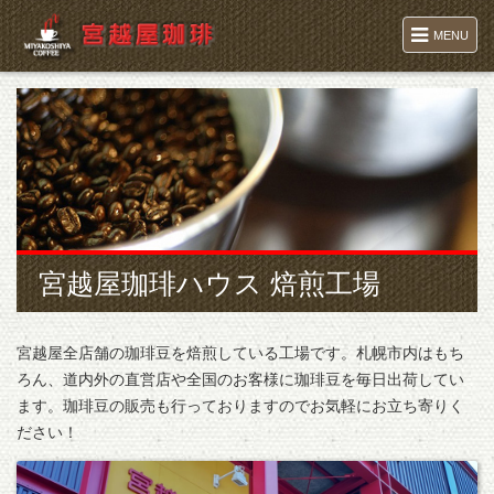
MENU
宮越屋珈琲ハウス 焙煎工場
宮越屋全店舗の珈琲豆を焙煎している工場です。札幌市内はもち
ろん、道内外の直営店や全国のお客様に珈琲豆を毎日出荷してい
ます。珈琲豆の販売も行っておりますのでお気軽にお立ち寄りく
ださい！