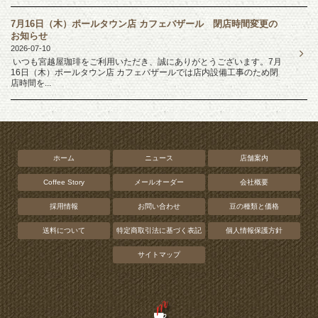
7月16日（木）ポールタウン店 カフェバザール 閉店時間変更の
お知らせ
2026-07-10
いつも宮越屋珈琲をご利用いただき、誠にありがとうございます。7月
16日（木）ポールタウン店 カフェバザールでは店内設備工事のため閉
店時間を...
ホーム
ニュース
店舗案内
Coffee Story
メールオーダー
会社概要
採用情報
お問い合わせ
豆の種類と価格
送料について
特定商取引法に基づく表記
個人情報保護方針
サイトマップ