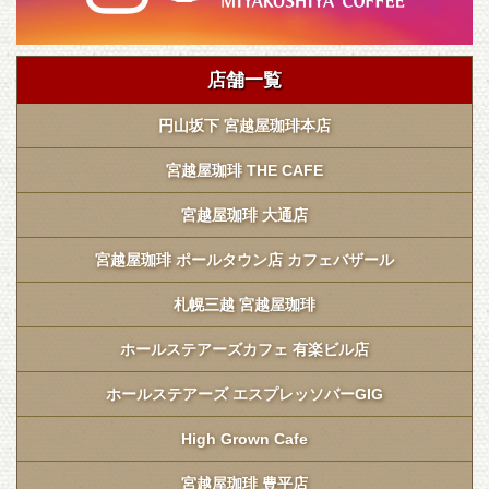
店舗一覧
円山坂下 宮越屋珈琲本店
宮越屋珈琲 THE CAFE
宮越屋珈琲 大通店
宮越屋珈琲 ポールタウン店 カフェバザール
札幌三越 宮越屋珈琲
ホールステアーズカフェ 有楽ビル店
ホールステアーズ エスプレッソバーGIG
High Grown Cafe
宮越屋珈琲 豊平店