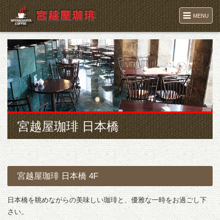
MENU
宮越屋珈琲 日本橋
宮越屋珈琲 日本橋 4F
日本橋を眺めながらの美味しい珈琲と、優雅な一時をお過ごし下
さい。