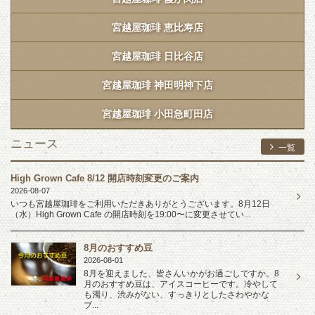
宮越屋珈琲 恵比寿店
宮越屋珈琲 日比谷店
宮越屋珈琲 神田明神下店
宮越屋珈琲 小田急町田店
ニュース
一覧
High Grown Cafe 8/12 開店時刻変更のご案内
2026-08-07
いつも宮越屋珈琲をご利用いただきありがとうございます。8月12日
（水）High Grown Cafe の開店時刻を19:00〜に変更させてい...
8月のおすすめ豆
2026-08-01
8月を迎えました、皆さんいかがお過ごしですか。8
月のおすすめ豆は、アイスコーヒーです。冷やして
も濁り、渋みがない、すっきりとしたさわやかな
ブ...