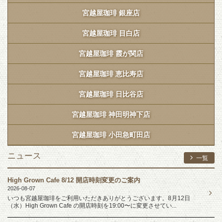
宮越屋珈琲 銀座店
宮越屋珈琲 目白店
宮越屋珈琲 霞が関店
宮越屋珈琲 恵比寿店
宮越屋珈琲 日比谷店
宮越屋珈琲 神田明神下店
宮越屋珈琲 小田急町田店
ニュース
一覧
High Grown Cafe 8/12 開店時刻変更のご案内
2026-08-07
いつも宮越屋珈琲をご利用いただきありがとうございます。8月12日
（水）High Grown Cafe の開店時刻を19:00〜に変更させてい...