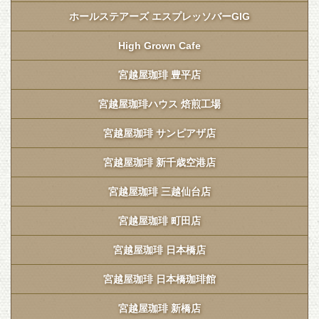
ホールステアーズ エスプレッソバーGIG
High Grown Cafe
宮越屋珈琲 豊平店
宮越屋珈琲ハウス 焙煎工場
宮越屋珈琲 サンピアザ店
宮越屋珈琲 新千歳空港店
宮越屋珈琲 三越仙台店
宮越屋珈琲 町田店
宮越屋珈琲 日本橋店
宮越屋珈琲 日本橋珈琲館
宮越屋珈琲 新橋店