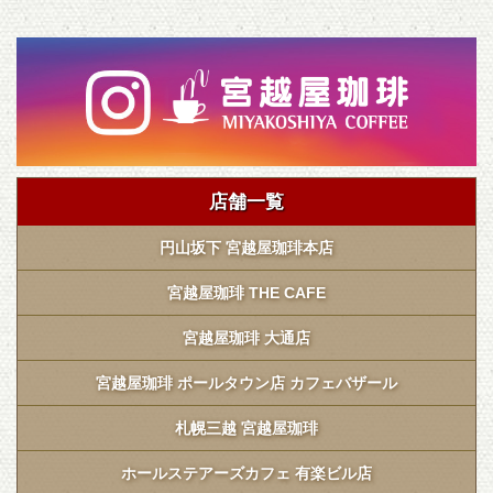
店舗一覧
円山坂下 宮越屋珈琲本店
宮越屋珈琲 THE CAFE
宮越屋珈琲 大通店
宮越屋珈琲 ポールタウン店 カフェバザール
札幌三越 宮越屋珈琲
ホールステアーズカフェ 有楽ビル店