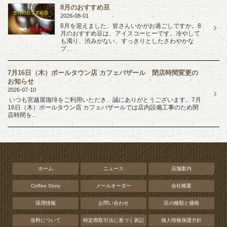
8月のおすすめ豆
2026-08-01
8月を迎えました、皆さんいかがお過ごしですか。8
月のおすすめ豆は、アイスコーヒーです。冷やして
も濁り、渋みがない、すっきりとしたさわやかな
ブ...
7月16日（木）ポールタウン店 カフェバザール 閉店時間変更の
お知らせ
2026-07-10
いつも宮越屋珈琲をご利用いただき、誠にありがとうございます。7月
16日（木）ポールタウン店 カフェバザールでは店内設備工事のため閉
店時間を...
ホーム
ニュース
店舗案内
Coffee Story
メールオーダー
会社概要
採用情報
お問い合わせ
豆の種類と価格
送料について
特定商取引法に基づく表記
個人情報保護方針