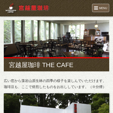
MENU
宮越屋珈琲 THE CAFE
広い窓から藻岩山原生林の四季の様子を楽しんでいただけます。
珈琲豆も、ここで焙煎したものをお出ししています。（※分煙）