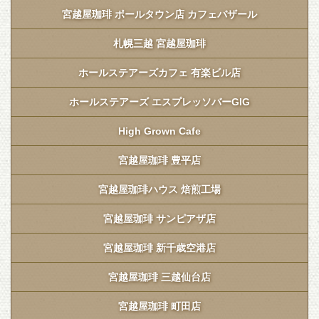
宮越屋珈琲 ポールタウン店 カフェバザール
札幌三越 宮越屋珈琲
ホールステアーズカフェ 有楽ビル店
ホールステアーズ エスプレッソバーGIG
High Grown Cafe
宮越屋珈琲 豊平店
宮越屋珈琲ハウス 焙煎工場
宮越屋珈琲 サンピアザ店
宮越屋珈琲 新千歳空港店
宮越屋珈琲 三越仙台店
宮越屋珈琲 町田店