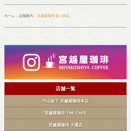
ホーム
店舗案内
宮越屋珈琲 霞ヶ関店
店舗一覧
円山坂下 宮越屋珈琲本店
宮越屋珈琲 THE CAFE
宮越屋珈琲 大通店