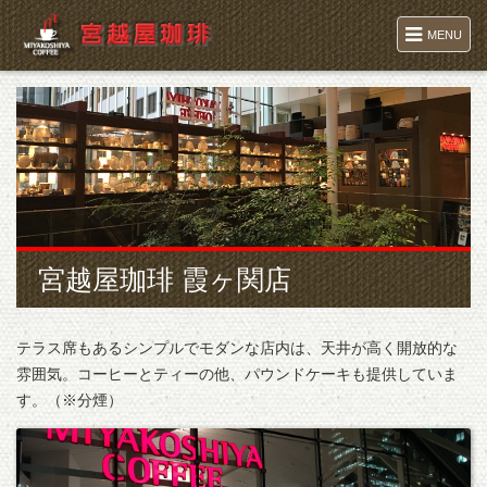
MENU
宮越屋珈琲 霞ヶ関店
テラス席もあるシンプルでモダンな店内は、天井が高く開放的な
雰囲気。コーヒーとティーの他、パウンドケーキも提供していま
す。（※分煙）