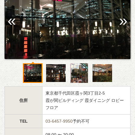
東京都千代田区霞ヶ関3丁目2-5
住所
霞が関ビルディング 霞ダイニング ロビー
フロア
TEL
03-6457-9950
予約不可
08:00 〜 20:00