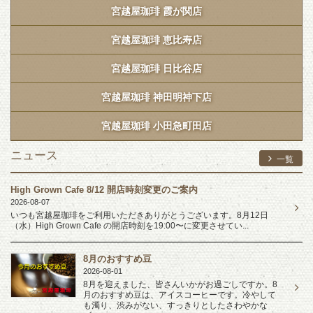
宮越屋珈琲 霞が関店
宮越屋珈琲 恵比寿店
宮越屋珈琲 日比谷店
宮越屋珈琲 神田明神下店
宮越屋珈琲 小田急町田店
ニュース
一覧
High Grown Cafe 8/12 開店時刻変更のご案内
2026-08-07
いつも宮越屋珈琲をご利用いただきありがとうございます。8月12日
（水）High Grown Cafe の開店時刻を19:00〜に変更させてい...
8月のおすすめ豆
2026-08-01
8月を迎えました、皆さんいかがお過ごしですか。8
月のおすすめ豆は、アイスコーヒーです。冷やして
も濁り、渋みがない、すっきりとしたさわやかな