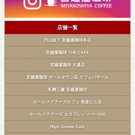
店舗一覧
円山坂下 宮越屋珈琲本店
宮越屋珈琲 THE CAFE
宮越屋珈琲 大通店
宮越屋珈琲 ポールタウン店 カフェバザール
札幌三越 宮越屋珈琲
ホールステアーズカフェ 有楽ビル店
ホールステアーズ エスプレッソバーGIG
High Grown Cafe