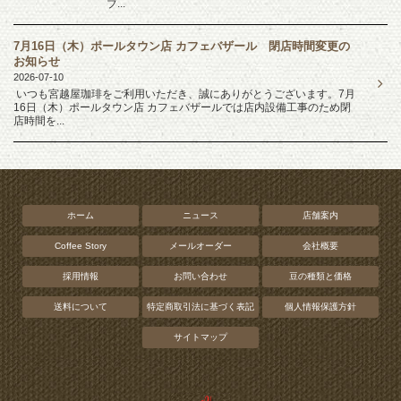
ブ...
7月16日（木）ポールタウン店 カフェバザール 閉店時間変更の
お知らせ
2026-07-10
いつも宮越屋珈琲をご利用いただき、誠にありがとうございます。7月
16日（木）ポールタウン店 カフェバザールでは店内設備工事のため閉
店時間を...
ホーム
ニュース
店舗案内
Coffee Story
メールオーダー
会社概要
採用情報
お問い合わせ
豆の種類と価格
送料について
特定商取引法に基づく表記
個人情報保護方針
サイトマップ