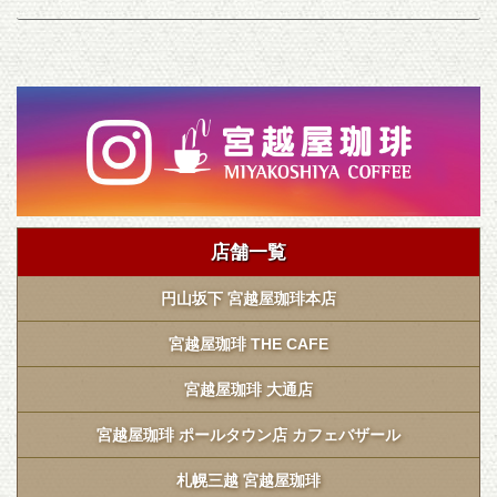
店舗一覧
円山坂下 宮越屋珈琲本店
宮越屋珈琲 THE CAFE
宮越屋珈琲 大通店
宮越屋珈琲 ポールタウン店 カフェバザール
札幌三越 宮越屋珈琲