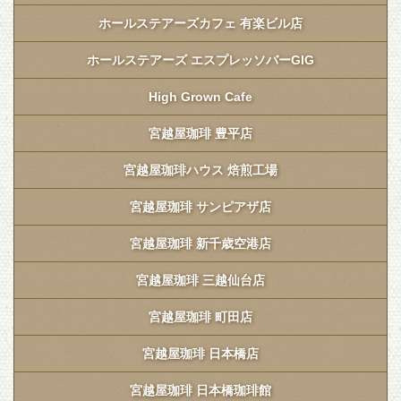
ホールステアーズカフェ 有楽ビル店
ホールステアーズ エスプレッソバーGIG
High Grown Cafe
宮越屋珈琲 豊平店
宮越屋珈琲ハウス 焙煎工場
宮越屋珈琲 サンピアザ店
宮越屋珈琲 新千歳空港店
宮越屋珈琲 三越仙台店
宮越屋珈琲 町田店
宮越屋珈琲 日本橋店
宮越屋珈琲 日本橋珈琲館