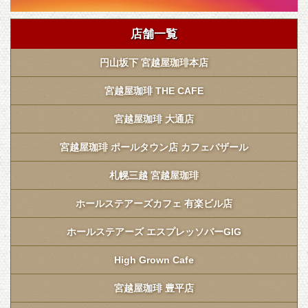
店舗一覧
円山坂下 宮越屋珈琲本店
宮越屋珈琲 THE CAFE
宮越屋珈琲 大通店
宮越屋珈琲 ポールタウン店 カフェバザール
札幌三越 宮越屋珈琲
ホールステアーズカフェ 有楽ビル店
ホールステアーズ エスプレッソバーGIG
High Grown Cafe
宮越屋珈琲 豊平店