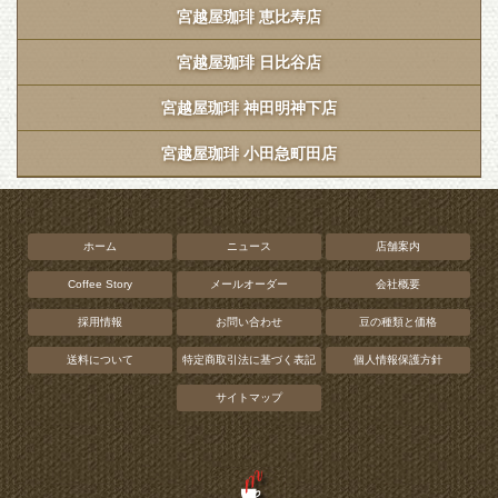
宮越屋珈琲 恵比寿店
宮越屋珈琲 日比谷店
宮越屋珈琲 神田明神下店
宮越屋珈琲 小田急町田店
ホーム
ニュース
店舗案内
Coffee Story
メールオーダー
会社概要
採用情報
お問い合わせ
豆の種類と価格
送料について
特定商取引法に基づく表記
個人情報保護方針
サイトマップ