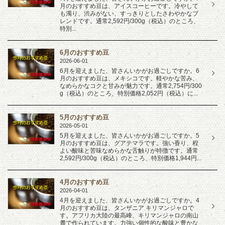
月のおすすめ豆は、アイスコーヒーです。冷やして
も濁り、渋みがない、すっきりとしたさわやかなブ
レンドです。通常2,592円/300g（税込）のところ、
特別...
6月のおすすめ豆
2026-06-01
6月を迎えました、皆さんいかがお過ごしですか。6
月のおすすめ豆は、メキシコです。軽やかな苦み、
なめらかなコクと甘みが魅力です。通常2,754円/300
g（税込）のところ、特別価格2,052円（税込）に...
5月のおすすめ豆
2026-05-01
5月を迎えました、皆さんいかがお過ごしですか。5
月のおすすめ豆は、グアテマラです。強い香り、程
よい酸味と苦味なめらかな舌触りが特徴です。通常
2,592円/300g（税込）のところ、特別価格1,944円...
4月のおすすめ豆
2026-04-01
4月を迎えました、皆さんいかがお過ごしですか。4
月のおすすめ豆は、タンザニア キリマンジャロで
す。アフリカ大陸の最高峰、キリマンジャロの南山
麓で作られています。力強い個性的な酸味と豊かな